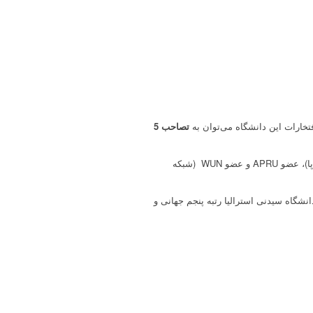
افتخارات این دانشگاه می‌توان به
تصاحب 5
همچنین دانشگاه سیدنی استرالیا عضو AC۲۱ (شبکه بین‌المللی تعلیم، تحقیق و سازمان‌های صنعتی در آسیا، ایالات متحده و اروپا)، عضو APRU و عضو WUN (شبکه
انشگاه سیدنی استرالیا رتبه پنجم جهانی و