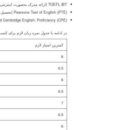
TOEFL iBT (ارائه مدرک به‌صورت اینترنتی)
Pearsons Test of English (PTE) (تحصیل به‌صورت آکادمیک)
d Cambridge English: Proficiency (CPE)
در ادامه با جدول نمره زبان لازم برای ک
کمترین امتیاز لازم
6
6.5
6
6.5
7
6.5
6