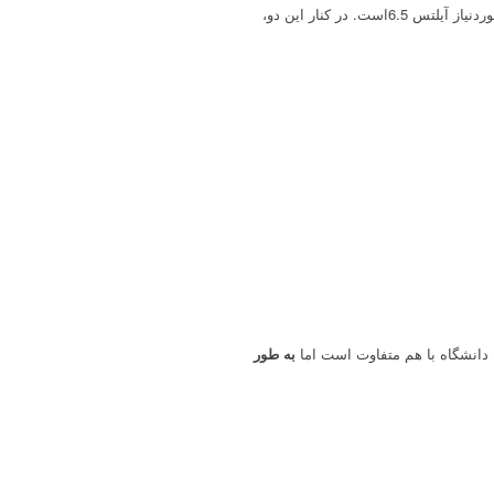
. برای اکثر رشته‌ها نمره زبان موردنیاز آیلتس 6.5است. در کنار این دو،
دانشگاه با هم متفاوت است اما
به طور