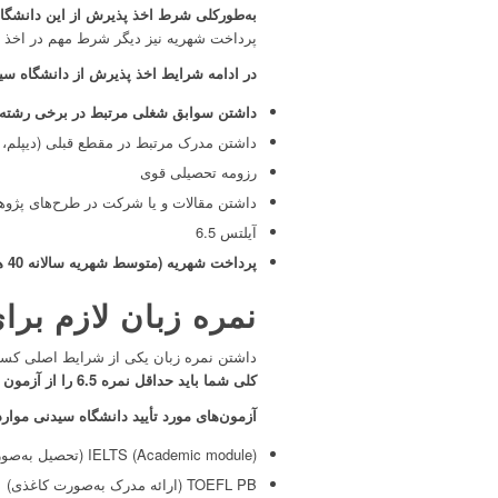
به‌طورکلی شرط اخذ پذیرش از این دانشگا
پرداخت شهریه نیز دیگر شرط مهم در اخذ 
در ادامه شرایط اخذ پذیرش از دانشگاه سید
داشتن سوابق شغلی مرتبط در برخی رشته‌ه
داشتن مدرک مرتبط در مقطع قبلی (دیپلم، 
رزومه تحصیلی قوی
داشتن مقالات و یا شرکت در طرح‌های پژو
آیلتس 6.5
پرداخت شهریه (متوسط شهریه سالانه 40 هزار دلار)
نمره زبان لازم بر
داشتن نمره زبان یکی از شرایط اصلی کسب 
کلی شما باید حداقل نمره 6.5 را از آزمون آیلتس کسب کنید تا بتوانید در این دانشگاه پذیرش دریافت کنید.
آزمون‌های مورد تأیید دانشگاه سیدنی موار
IELTS (Academic module) (تحصیل به‌صورت آکادمیک)
TOEFL PB (ارائه مدرک به‌صورت کاغذی)