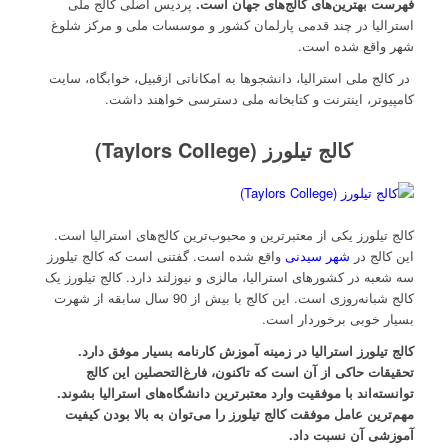
فهرست بهترین‌های کالج‌های جهان است.
پردیس اصلی کالج ملی
استرالیا در چند قدمی پارلمان کشور و موسسات ملی و مرکز شلوغ
شهر واقع شده است.
در کالج ملی استرالیا، دانشجوها به امکاناتی ازقبیل، خوابگاه، سایت
کامپیوتر، اینترنت و کتابخانه ملی دسترسی خواهند داشت.
کالج تیلورز (Taylors College)
کالج تیلورز یکی از معتبرترین و محبوب‌ترین کالج‌های استرالیا است.
این کالج در
شهر سیدنی
واقع شده است. گفتنی است که کالج تیلورز
سه شعبه در کشورهای استرالیا، مالزی و نیوزلند دارد. کالج تیلورز یک
کالج شبانه‌روزی است. این کالج با بیش از 90 سال سابقه از شهرت
بسیار خوبی برخوردار است.
کالج تیلورز استرالیا در زمینه آموزش کارنامه بسیار موفق دارد.
تحقیقات حاکی از آن است که تاکنون، فارغ‌التحصلین این کالج
توانسته‌اند با موفقیت وارد معتبرترین دانشگاه‌های استرالیا بشوند.
مهم‌ترین عامل موفقت کالج تیلورز را می‌توان به بالا بودن کیفیت
آموزشی آن نسبت داد
.