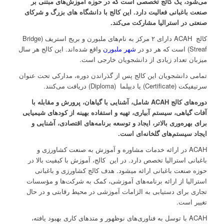
می‌شود، یک کالج تخصصی است که در حوزه آموزش‌های مبتنی بر
صنعت باغبانی فعالیت دارد. این کالج با دانشگاه های بزرگ و شرکای
صنعتی در استرالیا مشارکت می‌کند.
کالج ACAH دارای ۲ مرکز به نام‌های ملبورن و بریج استریف (Bridge
Streaf) است که هر دو در
شهر ملبورن
واقع شده‌اند. این کالج هر سال
میزبان تعداد زیادی از دانشجویان خارجی است.
تمامی دانشجویان این کالج پس از گذراندن دوره، مدارکی تحت عنوان
سرتیفیکت (Certificate) یا دیپلما (Diploma) دریافت می‌کنند.
دوره‌
های کالج
ACAH
شامل،
آشنایی با گیاهان، پرورش و مقابله با
آفات گیاهی، سیستم آبیاری، تهیه و استفاده بهینه از کودهای شیمیایی
برای بهره‌وری بالاتر، ایجاد و توسعه برنامه‌های اقتصادی، آشنایی و
ایجاد سیستم‌های گلخانه‌ای است
.
ACAH در ارائه خدمات مشاوره و آموزش به صنعت کشاورزی و
باغبانی استرالیا تخصص دارد. در این کالج، آموزش با کیفیت بالا در
حوزه صنعت باغبانی ارائه میشود. هدف کالج کشاورزی و باغبانی
استرالیا از ارائه برنامه‌های آموزشی، کمک به شرکت‌ها و مؤسسات
تجاری برای دستیابی به الزامات آموزشی در محیط رقابتی و در حال
تغییر است.
ACAH با توسل به فناوری‌های نوظهور و متدهای کاری بهبود یافته،